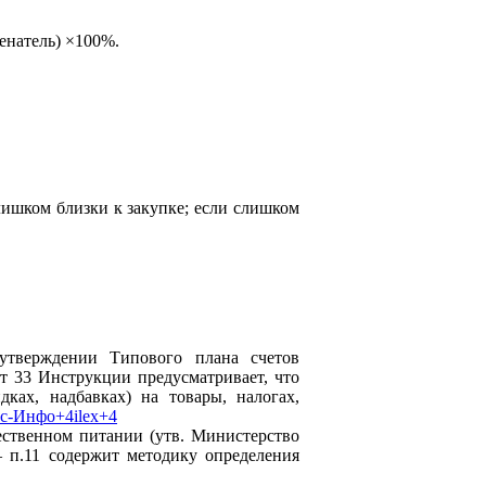
натель) ​×100%.
ишком близки к закупке; если слишком
утверждении Типового плана счетов
т 33 Инструкции предусматривает, что
ках, надбавках) на товары, налогах,
с-Инфо+4ilex+4
ственном питании (утв. Министерство
— п.11 содержит методику определения