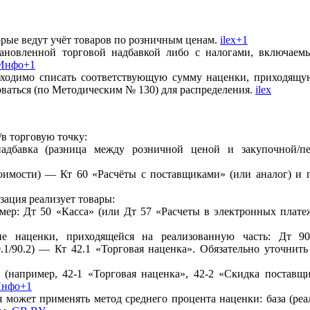
рые ведут учёт товаров по розничным ценам.
ilex+1
ановленной торговой надбавкой либо с налогами, включаем
-Инфо+1
бходимо списать соответствующую сумму наценки, приходящу
ваться (по Методическим № 130) для распределения.
ilex
/в торговую точку:
надбавка (разница между розничной ценой и закупочной/пе
оимости) — Кт 60 «Расчёты с поставщиками» (или аналог) и 
зация реализует товары:
мер: Дт 50 «Касса» (или Дт 57 «Расчеты в электронных плат
 наценки, приходящейся на реализованную часть: Дт 90
.1/90.2) — Кт 42.1 «Торговая наценка». Обязательно уточнить 
2 (например, 42-1 «Торговая наценка», 42-2 «Скидка постав
Инфо+1
 может применять метод среднего процента наценки: база (реа