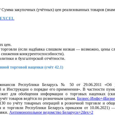
 Сумма закупочных (учётных) цен реализованных товаров (знаме
в EXCEL
х цен.
 торговли (если надбавка слишком низкая — возможно, цены сл
 снижения конкурентоспособности).
литики и бухгалтерской отчётности.
ной торговой наценки (счёт 42.1)
финансов Республики Беларусь № 50 от 29.06.2011 «Об 
ий и Инструкции о порядке его применения». В частности пунк
ужит для обобщения информации о торговых наценках (скид
 учёт товаров ведётся по розничным ценам.
Бизнес-Инфо+4Бизне
30 по учёту товарных операций в розничной торговле и обще
я и торговли Республики Беларусь приказом от 10.06.2021) 
авки.
Антимонопольное ведомство Беларуси+2ilex+2