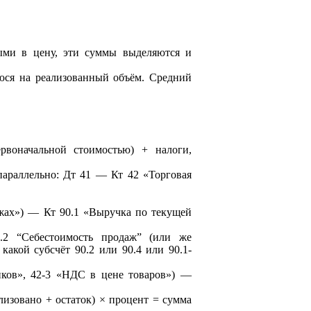
ыми в цену, эти суммы выделяются и
юся на реализованный объём. Средний
рвоначальной стоимостью) + налоги,
параллельно: Дт 41 — Кт 42 «Торговая
ежах») — Кт 90.1 «Выручка по текущей
.2 “Себестоимость продаж” (или же
какой субсчёт 90.2 или 90.4 или 90.1-
щиков», 42-3 «НДС в цене товаров») —
лизовано + остаток) × процент = сумма