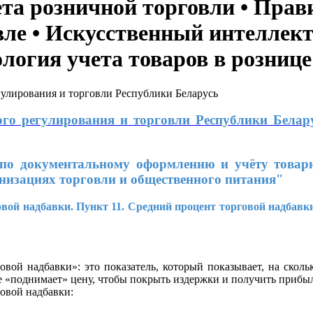
ета розничной торговли • Пра
вле • Искусственный интеллект
ология учета товаров в рознице
го регулирования и торговли Республики Бела
по документальному оформлению и учёту товарн
анизациях торговли и общественного питания"
овой надбавки.
Пункт 11. Средний процент торговой надбав
овой надбавки»: это показатель, который показывает, на сколь
 «поднимает» цену, чтобы покрыть издержки и получить прибыл
говой надбавки: