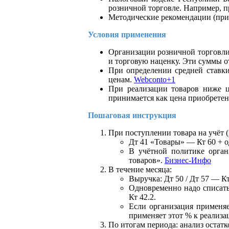
розничной торговле. Например, п
Методические рекомендации (при
Условия применения
Организации розничной торговли
и торговую наценку. Эти суммы о
При определении средней ставк
ценам.
Webconto+1
При реализации товаров ниже ц
принимается как цена приобретен
Пошаговая инструкция
При поступлении товара на учёт (
Дт 41 «Товары» — Кт 60 + о
В учётной политике орган
товаров».
Бизнес-Инфо
В течение месяца:
Выручка: Дт 50 / Дт 57 — Кт
Одновременно надо списать
Кт 42.2.
Если организация применя
применяет этот % к реализа
По итогам периода: анализ остат