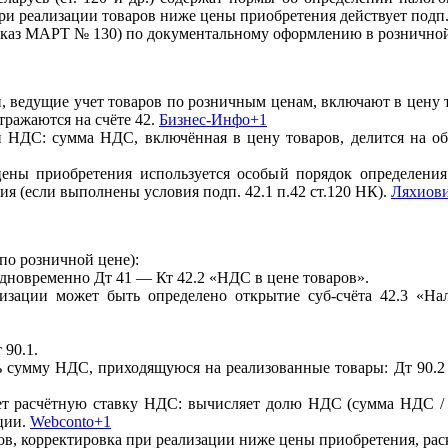
ри реализации товаров ниже цены приобретения действует подп. 
каз МАРТ № 130) по документальному оформлению в розничной
, ведущие учет товаров по розничным ценам, включают в цену 
тражаются на счёте 42.
Бизнес-Инфо+1
и НДС: сумма НДС, включённая в цену товаров, делится на о
ены приобретения используется особый порядок определения
ия (если выполнены условия подп. 42.1 п.42 ст.120 НК).
Ляхиов
по розничной цене):
дновременно Дт 41 — Кт 42.2 «НДС в цене товаров».
изации может быть определено открытие суб-счёта 42.3 «На
 90.1.
 сумму НДС, приходящуюся на реализованные товары: Дт 90.2 
ет расчётную ставку НДС: вычисляет долю НДС (сумма НДС / 
ции.
Webconto+1
ков, корректировка при реализации ниже цены приобретения, рас