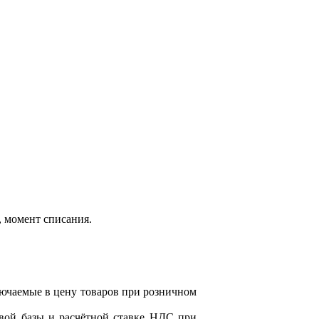
, момент списания.
ключаемые в цену товаров при розничном
овой базы и расчётной ставке НДС при