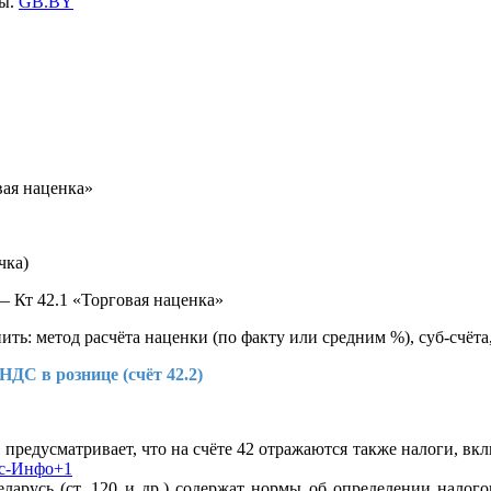
ры.
GB.BY
ая наценка»
чка)
— Кт 42.1 «Торговая наценка»
ть: метод расчёта наценки (по факту или средним %), суб-счёта
НДС в рознице (счёт 42.2)
) предусматривает, что на счёте 42 отражаются также налоги, в
с-Инфо+1
ларусь (ст. 120 и др.) содержат нормы об определении налог