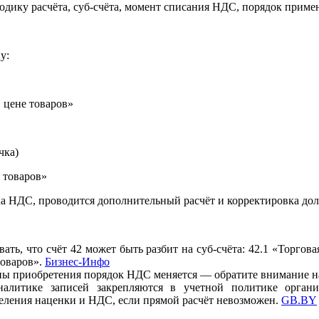
одику расчёта, суб-счёта, момент списания НДС, порядок приме
у:
цене товаров»
чка)
 товаров»
ка НДС, проводится дополнительный расчёт и корректировка до
ать, что счёт 42 может быть разбит на суб-счёта: 42.1 «Торгов
товаров».
Бизнес-Инфо
ны приобретения порядок НДС меняется — обратите внимание н
алитике записей закрепляются в учетной политике организ
еления наценки и НДС, если прямой расчёт невозможен.
GB.BY