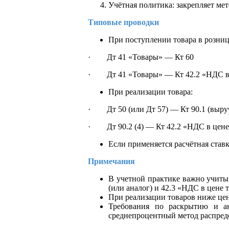
Учётная политика: закрепляет мет
Типовые проводки
При поступлении товара в розниц
· Дт 41 «Товары» — Кт 60
· Дт 41 «Товары» — Кт 42.2 «НДС в 
При реализации товара:
· Дт 50 (или Дт 57) — Кт 90.1 (выру
· Дт 90.2 (4) — Кт 42.2 «НДС в цене
Если применяется расчётная став
Примечания
В учетной практике важно учитыв
(или аналог) и 42.3 «НДС в цене 
При реализации товаров ниже це
Требования по раскрытию и ан
среднепроцентный метод распред