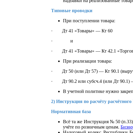
надбавки на реализованные това
Типовые проводки
При поступлении товара:
· Дт 41 «Товары» — Кт 60
· и
· Дт 41 «Товары» — Кт 42.1 «Торгов
При реализации товара:
· Дт 50 (или Дт 57) — Кт 90.1 (выру
· Дт 90.2 или субсч.4 (или Дт 90.1) 
В учетной политике нужно закрепи
2) Инструкция по расчёту расчётного 
Нормативная база
Всё та же Инструкция № 50 (п.33
учёте по розничным ценам.
Бизне
Налоговый кодекс Республики Бе